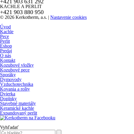
+421 903 631 292
KACHLE A PERLIT
+421 903 880 950
© 2026 Kerkotherm, a.s.
|
Nastavenie cookies
Úvod
Kachle
Pece
Perlit
Eshop
Predaj
O nás
Kontakt
Kozubové vložky
Kozubové pece
Sporáky
Dymovody
Vzduchotechnika
Kovania a rošty
Dvierka
Doplnky
Stavebné materiály
Keramické kachle
Expandovaný perlit
Vyhľadať