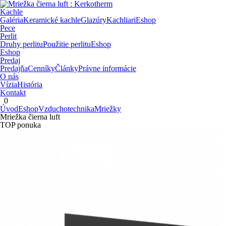
Kachle
Galéria
Keramické kachle
Glazúry
Kachliari
Eshop
Pece
Perlit
Druhy perlitu
Použitie perlitu
Eshop
Eshop
Predaj
Predajňa
Cenníky
Články
Právne informácie
O nás
Vízia
História
Kontakt
0
Úvod
Eshop
Vzduchotechnika
Mriežky
Mriežka čierna luft
TOP ponuka