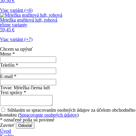
30,50
€
Viac variánt (+6)
Mriežka grafitová luft, rohová
rôzne varianty
59,45
€
Viac variánt (+7)
Chcem sa opýtať
Meno
*
Telefón
*
E-mail
*
Tovar:
Mriežka čierna luft
Text správy
*
Súhlasím so spracovaním osobných údajov za účelom obchodného
kontaktu (
Spracovanie osobných údajov
)
*
označené polia sú povinné
Zavrieť
Odoslať
Úvod
Kachle