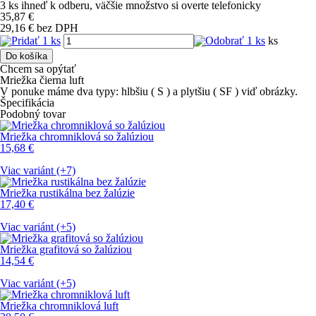
3 ks
ihneď k odberu
, väčšie množstvo si overte telefonicky
35,87
€
29,16 € bez DPH
ks
Do košíka
Chcem sa opýtať
Mriežka čierna luft
V ponuke máme dva typy: hlbšiu ( S ) a plytšiu ( SF ) viď obrázky.
Špecifikácia
Podobný tovar
Mriežka chromniklová so žalúziou
15,68
€
Viac variánt (+7)
Mriežka rustikálna bez žalúzie
17,40
€
Viac variánt (+5)
Mriežka grafitová so žalúziou
14,54
€
Viac variánt (+5)
Mriežka chromniklová luft