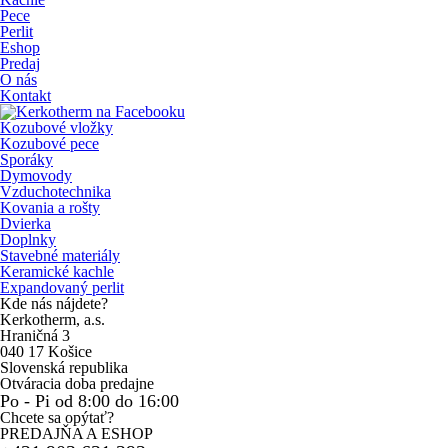
Pece
Perlit
Eshop
Predaj
O nás
Kontakt
Kozubové vložky
Kozubové pece
Sporáky
Dymovody
Vzduchotechnika
Kovania a rošty
Dvierka
Doplnky
Stavebné materiály
Keramické kachle
Expandovaný perlit
Kde nás nájdete?
Kerkotherm, a.s.
Hraničná 3
040 17 Košice
Slovenská republika
Otváracia doba predajne
Po - Pi od 8:00 do 16:00
Chcete sa opýtať?
PREDAJŇA A ESHOP