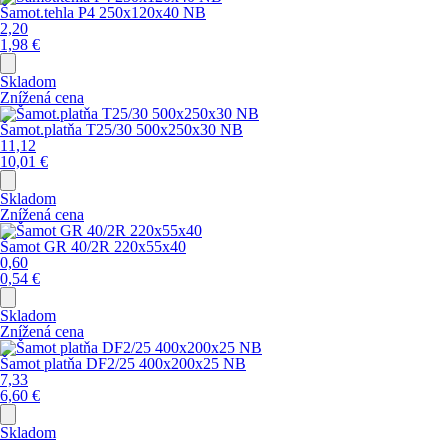
Šamot.tehla P4 250x120x40 NB
2,20
1,98
€
Skladom
Znížená cena
Šamot.platňa T25/30 500x250x30 NB
11,12
10,01
€
Skladom
Znížená cena
Šamot GR 40/2R 220x55x40
0,60
0,54
€
Skladom
Znížená cena
Šamot platňa DF2/25 400x200x25 NB
7,33
6,60
€
Skladom