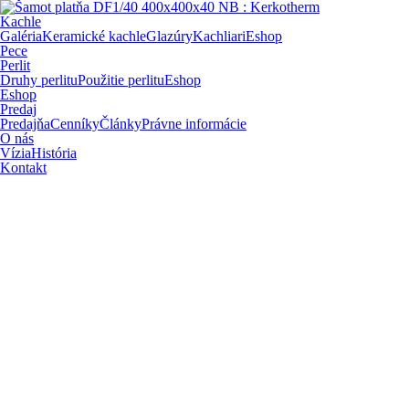
Kachle
Galéria
Keramické kachle
Glazúry
Kachliari
Eshop
Pece
Perlit
Druhy perlitu
Použitie perlitu
Eshop
Eshop
Predaj
Predajňa
Cenníky
Články
Právne informácie
O nás
Vízia
História
Kontakt