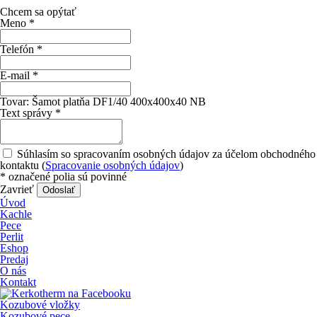
Chcem sa opýtať
Meno
*
Telefón
*
E-mail
*
Tovar:
Šamot platňa DF1/40 400x400x40 NB
Text správy
*
Súhlasím so spracovaním osobných údajov za účelom obchodného
kontaktu (
Spracovanie osobných údajov
)
*
označené polia sú povinné
Zavrieť
Odoslať
Úvod
Kachle
Pece
Perlit
Eshop
Predaj
O nás
Kontakt
Kozubové vložky
Kozubové pece