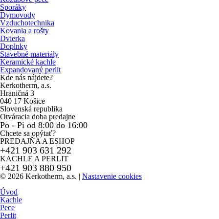
Sporáky
Dymovody
Vzduchotechnika
Kovania a rošty
Dvierka
Doplnky
Stavebné materiály
Keramické kachle
Expandovaný perlit
Kde nás nájdete?
Kerkotherm, a.s.
Hraničná 3
040 17 Košice
Slovenská republika
Otváracia doba predajne
Po - Pi od 8:00 do 16:00
Chcete sa opýtať?
PREDAJŇA A ESHOP
+421 903 631 292
KACHLE A PERLIT
+421 903 880 950
© 2026 Kerkotherm, a.s.
|
Nastavenie cookies
Úvod
Kachle
Pece
Perlit