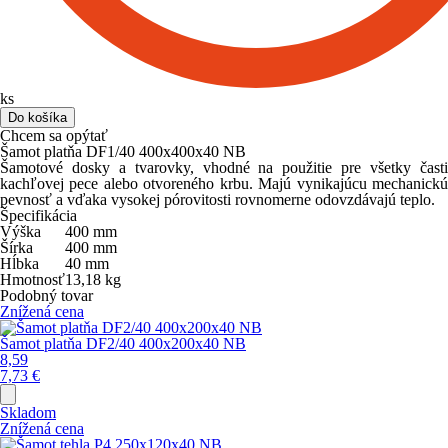
ks
Do košíka
Chcem sa opýtať
Šamot platňa DF1/40 400x400x40 NB
Šamotové dosky a tvarovky, vhodné na použitie pre všetky časti
kachľovej pece alebo otvoreného krbu. Majú vynikajúcu mechanickú
pevnosť a vďaka vysokej pórovitosti rovnomerne odovzdávajú teplo.
Špecifikácia
Výška
400
mm
Šírka
400
mm
Hĺbka
40
mm
Hmotnosť
13,18
kg
Podobný tovar
Znížená cena
Šamot platňa DF2/40 400x200x40 NB
8,59
7,73
€
Skladom
Znížená cena