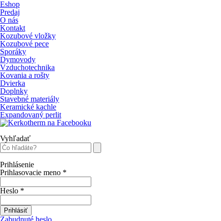
Eshop
Predaj
O nás
Kontakt
Kozubové vložky
Kozubové pece
Sporáky
Dymovody
Vzduchotechnika
Kovania a rošty
Dvierka
Doplnky
Stavebné materiály
Keramické kachle
Expandovaný perlit
Vyhľadať
Prihlásenie
Prihlasovacie meno
*
Heslo
*
Prihlásiť
Zabudnuté heslo