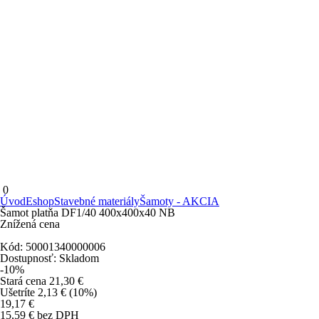
0
Úvod
Eshop
Stavebné materiály
Šamoty - AKCIA
Šamot platňa DF1/40 400x400x40 NB
Znížená cena
Kód:
50001340000006
Dostupnosť:
Skladom
-
10
%
Stará cena
21,30
€
Ušetríte
2,13
€
(10%)
19,17
€
15,59
€
bez DPH