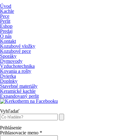
Úvod
Kachle
Pece
Perlit
Eshop
Predaj
O nás
Kontakt
Kozubové vložky
Kozubové pece
Sporáky
Dymovody
Vzduchotechnika
Kovania a rošty
Dvierka
Doplnky
Stavebné materiály
Keramické kachle
Expandovaný perlit
Vyhľadať
Prihlásenie
Prihlasovacie meno
*