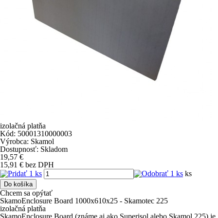
izolačná platňa
Kód:
50001310000003
Výrobca:
Skamol
Dostupnosť:
Skladom
19,57
€
15,91
€
bez DPH
ks
Do košíka
Chcem sa opýtať
SkamoEnclosure Board 1000x610x25 - Skamotec 225
izolačná platňa
SkamoEnclosure Board
(známe aj ako Superisol alebo Skamol 225) je