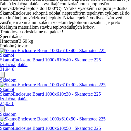
ľahká izolačná platňa s vynikajúcou izolačnou schopnosťou
(prevádzková teplota do 1000°C). Vďaka vysokému odporu je doska
SkamoEnclosure schopná odolať nepretržitým tepelným cyklom až do
maximálnej prevádzkovej teploty. Nízka tepelná vodivosť zároveň
zaisťuje maximálnu izoláciu v celom teplotnom rozsahu - je preto
ideálnym materiálom stavbu teplovzdušných krbov.
Tento tovar odosielame na palete !
Špecifikácia
Hmotnosť
3,60
kg
Podobný tovar
Skamol
SkamoEnclosure Board 1000x610x40 - Skamotec 225
izolačná platňa
31,94
€
Skladom
Skamol
SkamoEnclosure Board 1000x610x30 - Skamotec 225
izolačná platňa
24,03
€
Skladom
Skamol
SkamoEnclosure Board 1000x610x50 - Skamotec 225