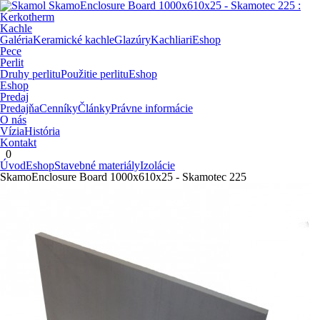
Kachle
Galéria
Keramické kachle
Glazúry
Kachliari
Eshop
Pece
Perlit
Druhy perlitu
Použitie perlitu
Eshop
Eshop
Predaj
Predajňa
Cenníky
Články
Právne informácie
O nás
Vízia
História
Kontakt
0
Úvod
Eshop
Stavebné materiály
Izolácie
SkamoEnclosure Board 1000x610x25 - Skamotec 225