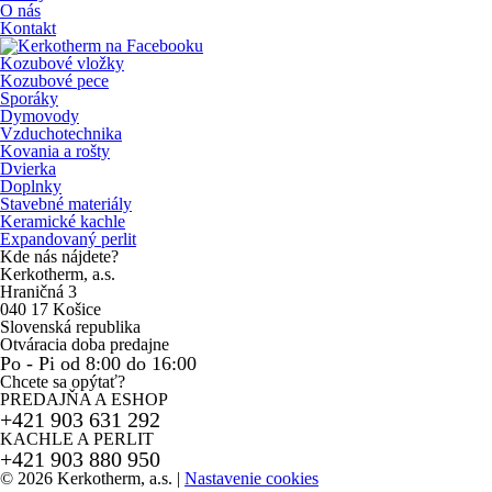
O nás
Kontakt
Kozubové vložky
Kozubové pece
Sporáky
Dymovody
Vzduchotechnika
Kovania a rošty
Dvierka
Doplnky
Stavebné materiály
Keramické kachle
Expandovaný perlit
Kde nás nájdete?
Kerkotherm, a.s.
Hraničná 3
040 17 Košice
Slovenská republika
Otváracia doba predajne
Po - Pi od 8:00 do 16:00
Chcete sa opýtať?
PREDAJŇA A ESHOP
+421 903 631 292
KACHLE A PERLIT
+421 903 880 950
© 2026 Kerkotherm, a.s.
|
Nastavenie cookies