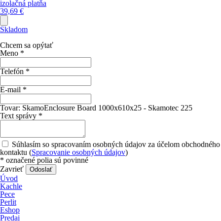
izolačná platňa
39,69
€
Skladom
Chcem sa opýtať
Meno
*
Telefón
*
E-mail
*
Tovar:
SkamoEnclosure Board 1000x610x25 - Skamotec 225
Text správy
*
Súhlasím so spracovaním osobných údajov za účelom obchodného
kontaktu (
Spracovanie osobných údajov
)
*
označené polia sú povinné
Zavrieť
Odoslať
Úvod
Kachle
Pece
Perlit
Eshop
Predaj