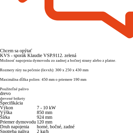
Chcem sa opýtať
KVS - sporák Klaudie VSP.9112. zelená
Možnosť napojenia dymovodu zo zadnej a bočnej strany alebo z platne.
Rozmery rúry na pečenie (šxvxh): 300 x 250 x 430 mm
Maximálna dĺžka polien: 450 mm o priemere 190 mm
Použiteľné palivo
drevo
drevené brikety
Špecifikácia
Výkon
7 - 10
kW
Výška
850
mm
Šírka
924
mm
Priemer dymovodu
120
mm
Druh napojenia
horné, bočné, zadné
Spotreba paliva
2
kg/h