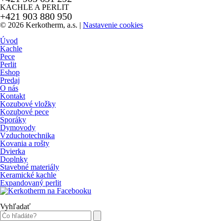
KACHLE A PERLIT
+421 903 880 950
© 2026 Kerkotherm, a.s.
|
Nastavenie cookies
Úvod
Kachle
Pece
Perlit
Eshop
Predaj
O nás
Kontakt
Kozubové vložky
Kozubové pece
Sporáky
Dymovody
Vzduchotechnika
Kovania a rošty
Dvierka
Doplnky
Stavebné materiály
Keramické kachle
Expandovaný perlit
Vyhľadať