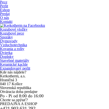
Pece
Perlit
Eshop
Predaj
O nás
Kontakt
Kozubové vložky
Kozubové pece
Sporáky
Dymovody
Vzduchotechnika
Kovania a rošty
Dvierka
Doplnky
Stavebné materiály
Keramické kachle
Expandovaný perlit
Kde nás nájdete?
Kerkotherm, a.s.
Hraničná 3
040 17 Košice
Slovenská republika
Otváracia doba predajne
Po - Pi od 8:00 do 16:00
Chcete sa opýtať?
PREDAJŇA A ESHOP
+421 903 631 292