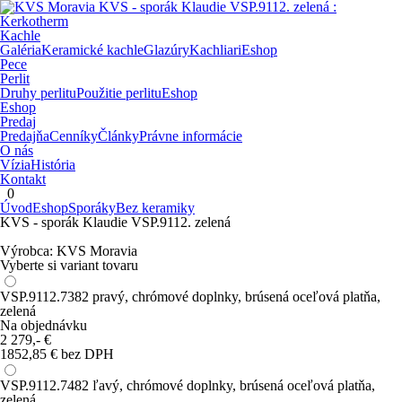
Kachle
Galéria
Keramické kachle
Glazúry
Kachliari
Eshop
Pece
Perlit
Druhy perlitu
Použitie perlitu
Eshop
Eshop
Predaj
Predajňa
Cenníky
Články
Právne informácie
O nás
Vízia
História
Kontakt
0
Úvod
Eshop
Sporáky
Bez keramiky
KVS - sporák Klaudie VSP.9112. zelená
Výrobca:
KVS Moravia
Vyberte si variant tovaru
VSP.9112.7382 pravý, chrómové doplnky, brúsená oceľová platňa,
zelená
Na objednávku
2 279,-
€
1852,85 € bez DPH
VSP.9112.7482 ľavý, chrómové doplnky, brúsená oceľová platňa,
zelená