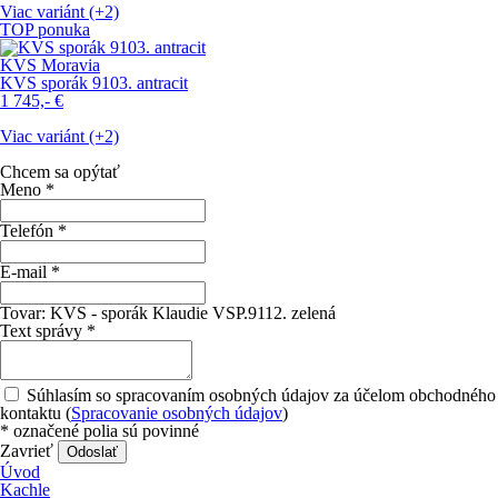
Viac variánt (+2)
TOP ponuka
KVS Moravia
KVS sporák 9103. antracit
1 745,-
€
Viac variánt (+2)
Chcem sa opýtať
Meno
*
Telefón
*
E-mail
*
Tovar:
KVS - sporák Klaudie VSP.9112. zelená
Text správy
*
Súhlasím so spracovaním osobných údajov za účelom obchodného
kontaktu (
Spracovanie osobných údajov
)
*
označené polia sú povinné
Zavrieť
Odoslať
Úvod
Kachle