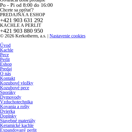
Po - Pi od 8:00 do 16:00
Chcete sa opýtať?
PREDAJŇA A ESHOP
+421 903 631 292
KACHLE A PERLIT
+421 903 880 950
© 2026 Kerkotherm, a.s.
|
Nastavenie cookies
Úvod
Kachle
Pece
Perlit
Eshop
Predaj
O nás
Kontakt
Kozubové vložky
Kozubové pece
Sporáky
Dymovody
Vzduchotechnika
Kovania a rošty
Dvierka
Doplnky
Stavebné materiály
Keramické kachle
Expandovaný perlit