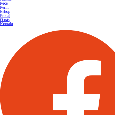
Pece
Perlit
Eshop
Predaj
O nás
Kontakt