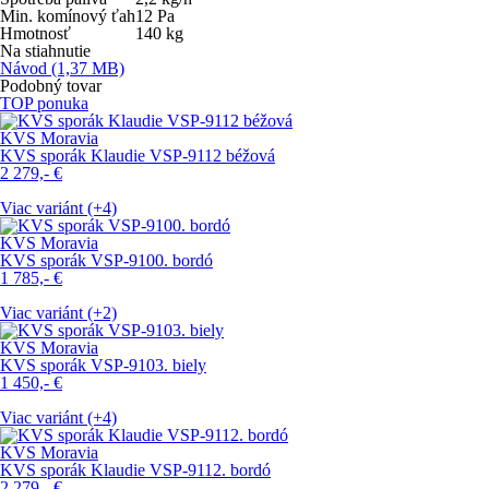
Min. komínový ťah
12
Pa
Hmotnosť
140
kg
Na stiahnutie
Návod
(1,37 MB)
Podobný tovar
TOP ponuka
KVS Moravia
KVS sporák Klaudie VSP-9112 béžová
2 279,-
€
Viac variánt (+4)
KVS Moravia
KVS sporák VSP-9100. bordó
1 785,-
€
Viac variánt (+2)
KVS Moravia
KVS sporák VSP-9103. biely
1 450,-
€
Viac variánt (+4)
KVS Moravia
KVS sporák Klaudie VSP-9112. bordó
2 279,-
€