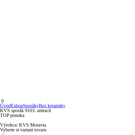
0
Úvod
Eshop
Sporáky
Bez keramiky
KVS sporák 9103. antracit
TOP ponuka
Výrobca:
KVS Moravia
Vyberte si variant tovaru