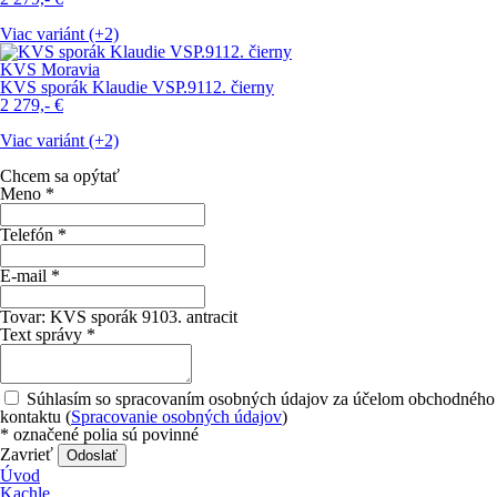
Viac variánt (+2)
KVS Moravia
KVS sporák Klaudie VSP.9112. čierny
2 279,-
€
Viac variánt (+2)
Chcem sa opýtať
Meno
*
Telefón
*
E-mail
*
Tovar:
KVS sporák 9103. antracit
Text správy
*
Súhlasím so spracovaním osobných údajov za účelom obchodného
kontaktu (
Spracovanie osobných údajov
)
*
označené polia sú povinné
Zavrieť
Odoslať
Úvod
Kachle