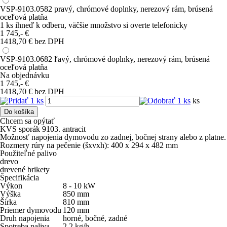
VSP-9103.0582 pravý, chrómové doplnky, nerezový rám, brúsená
oceľová platňa
1 ks
ihneď k odberu
, väčšie množstvo si overte telefonicky
1 745,-
€
1418,70 € bez DPH
VSP-9103.0682 ľavý, chrómové doplnky, nerezový rám, brúsená
oceľová platňa
Na objednávku
1 745,-
€
1418,70 € bez DPH
ks
Do košíka
Chcem sa opýtať
KVS sporák 9103. antracit
Možnosť napojenia dymovodu zo zadnej, bočnej strany alebo z platne.
Rozmery rúry na pečenie (šxvxh): 400 x 294 x 482 mm
Použiteľné palivo
drevo
drevené brikety
Špecifikácia
Výkon
8 - 10
kW
Výška
850
mm
Šírka
810
mm
Priemer dymovodu
120
mm
Druh napojenia
horné, bočné, zadné
Spotreba paliva
2,2
kg/h