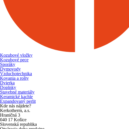
Kozubové vložky
Kozubové pece
Sporáky
Dymovody
Vzduchotechnika
Kovania a rošty
Dvierka
Doplnky
Stavebné materiály
Keramické kachle
Expandovaný perlit
Kde nás nájdete?
Kerkotherm, a.s.
Hraničná 3
040 17 Košice
Slovenská republika
Otváracia doba predajne