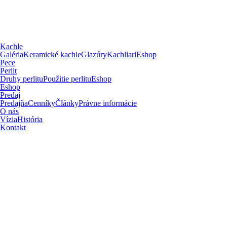
Kachle
Galéria
Keramické kachle
Glazúry
Kachliari
Eshop
Pece
Perlit
Druhy perlitu
Použitie perlitu
Eshop
Eshop
Predaj
Predajňa
Cenníky
Články
Právne informácie
O nás
Vízia
História
Kontakt