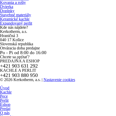
Kovania a rošty
Dvierka
Doplnky
Stavebné materiály
Keramické kachle
Expandovaný perlit
Kde nás nájdete?
Kerkotherm, a.s.
Hraničná 3
040 17 Košice
Slovenská republika
Otváracia doba predajne
Po - Pi od 8:00 do 16:00
Chcete sa opýtať?
PREDAJŇA A ESHOP
+421 903 631 292
KACHLE A PERLIT
+421 903 880 950
© 2026 Kerkotherm, a.s.
|
Nastavenie cookies
Úvod
Kachle
Pece
Perlit
Eshop
Predaj
O nás