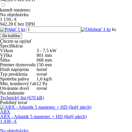
kameň mastenec
Na objednávku
1 159,-
€
942,28 € bez DPH
ks
Do košíka
Chcem sa opýtať
Špecifikácia
Výkon
3 - 7,5
kW
Výška
801
mm
Šírka
668
mm
Priemer dymovodu
150
mm
Druh napojenia
horné
Typ presklenia
rovné
Spotreba paliva
1,6
kg/h
Min. komínový ťah
12
Pa
Otváranie dverí
rovné
Na stiahnutie
Technický list
(670 kB)
Podobný tovar
ABX
ABX - Atlantik 5 mastenec + HD (šedý plech)
1 438,-
€
Na objednávku