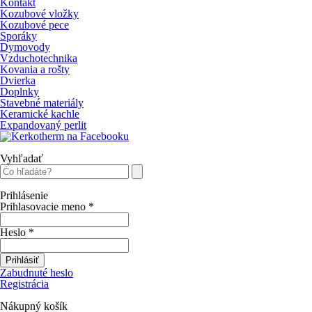
Kontakt
Kozubové vložky
Kozubové pece
Sporáky
Dymovody
Vzduchotechnika
Kovania a rošty
Dvierka
Doplnky
Stavebné materiály
Keramické kachle
Expandovaný perlit
Vyhľadať
Prihlásenie
Prihlasovacie meno
*
Heslo
*
Prihlásiť
Zabudnuté heslo
Registrácia
Nákupný košík