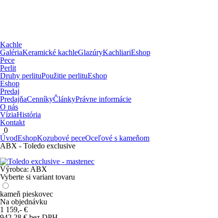
Kachle
Galéria
Keramické kachle
Glazúry
Kachliari
Eshop
Pece
Perlit
Druhy perlitu
Použitie perlitu
Eshop
Eshop
Predaj
Predajňa
Cenníky
Články
Právne informácie
O nás
Vízia
História
Kontakt
0
Úvod
Eshop
Kozubové pece
Oceľové s kameňom
ABX - Toledo exclusive
Výrobca:
ABX
Vyberte si variant tovaru
kameň pieskovec
Na objednávku
1 159,-
€
942,28 € bez DPH