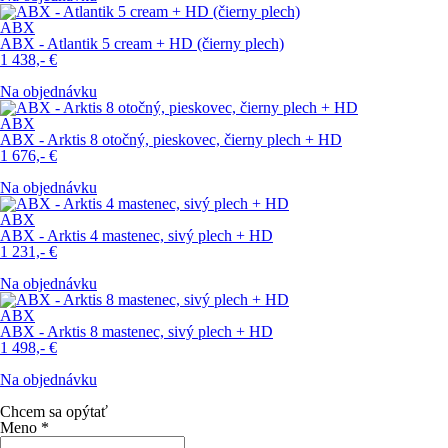
ABX
ABX - Atlantik 5 cream + HD (čierny plech)
1 438,-
€
Na objednávku
ABX
ABX - Arktis 8 otočný, pieskovec, čierny plech + HD
1 676,-
€
Na objednávku
ABX
ABX - Arktis 4 mastenec, sivý plech + HD
1 231,-
€
Na objednávku
ABX
ABX - Arktis 8 mastenec, sivý plech + HD
1 498,-
€
Na objednávku
Chcem sa opýtať
Meno
*