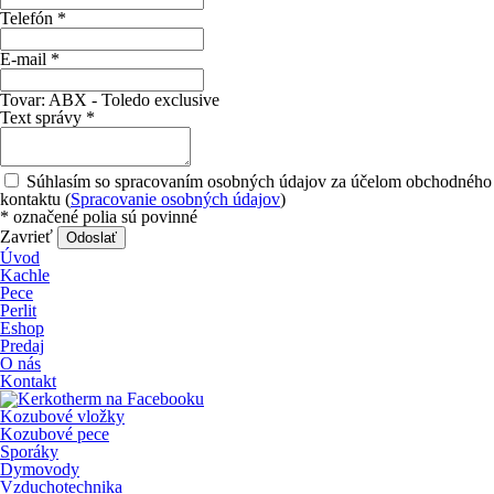
Telefón
*
E-mail
*
Tovar:
ABX - Toledo exclusive
Text správy
*
Súhlasím so spracovaním osobných údajov za účelom obchodného
kontaktu (
Spracovanie osobných údajov
)
*
označené polia sú povinné
Zavrieť
Odoslať
Úvod
Kachle
Pece
Perlit
Eshop
Predaj
O nás
Kontakt
Kozubové vložky
Kozubové pece
Sporáky
Dymovody
Vzduchotechnika