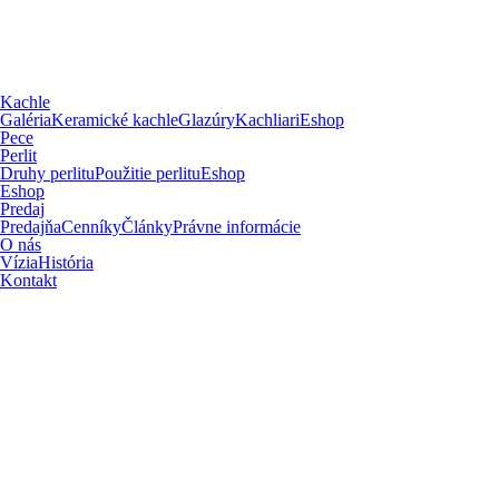
Kachle
Galéria
Keramické kachle
Glazúry
Kachliari
Eshop
Pece
Perlit
Druhy perlitu
Použitie perlitu
Eshop
Eshop
Predaj
Predajňa
Cenníky
Články
Právne informácie
O nás
Vízia
História
Kontakt