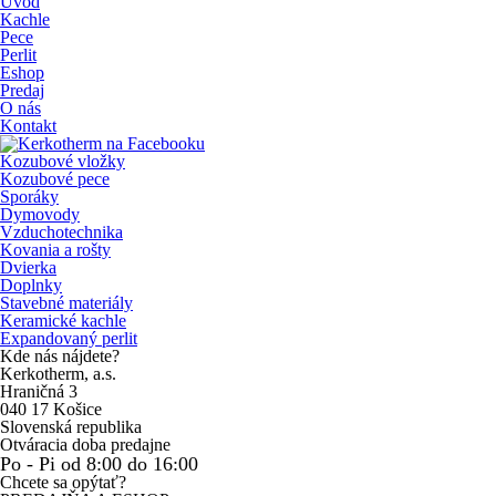
Úvod
Kachle
Pece
Perlit
Eshop
Predaj
O nás
Kontakt
Kozubové vložky
Kozubové pece
Sporáky
Dymovody
Vzduchotechnika
Kovania a rošty
Dvierka
Doplnky
Stavebné materiály
Keramické kachle
Expandovaný perlit
Kde nás nájdete?
Kerkotherm, a.s.
Hraničná 3
040 17 Košice
Slovenská republika
Otváracia doba predajne
Po - Pi od 8:00 do 16:00
Chcete sa opýtať?