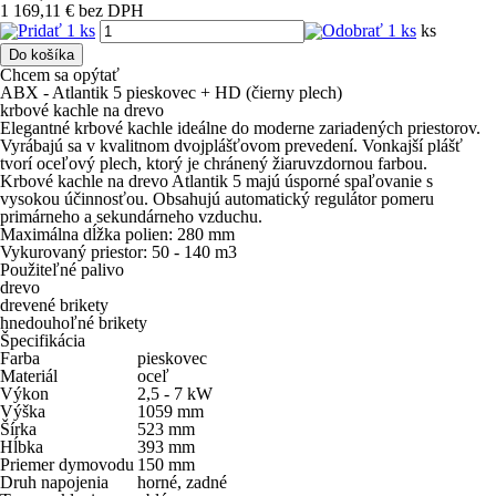
1 169,11
€
bez DPH
ks
Do košíka
Chcem sa opýtať
ABX - Atlantik 5 pieskovec + HD (čierny plech)
krbové kachle na drevo
Elegantné krbové kachle ideálne do moderne zariadených priestorov.
Vyrábajú sa v kvalitnom dvojplášťovom prevedení. Vonkajší plášť
tvorí oceľový plech, ktorý je chránený žiaruvzdornou farbou.
Krbové kachle na drevo Atlantik 5 majú úsporné spaľovanie s
vysokou účinnosťou. Obsahujú automatický regulátor pomeru
primárneho a sekundárneho vzduchu.
Maximálna dĺžka polien: 280 mm
Vykurovaný priestor: 50 - 140 m3
Použiteľné palivo
drevo
drevené brikety
hnedouhoľné brikety
Špecifikácia
Farba
pieskovec
Materiál
oceľ
Výkon
2,5 - 7
kW
Výška
1059
mm
Šírka
523
mm
Hĺbka
393
mm
Priemer dymovodu
150
mm
Druh napojenia
horné, zadné