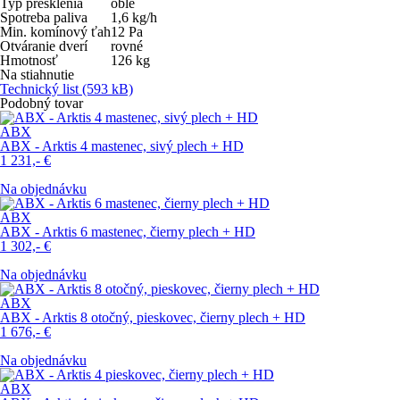
Typ presklenia
oblé
Spotreba paliva
1,6
kg/h
Min. komínový ťah
12
Pa
Otváranie dverí
rovné
Hmotnosť
126
kg
Na stiahnutie
Technický list
(593 kB)
Podobný tovar
ABX
ABX - Arktis 4 mastenec, sivý plech + HD
1 231,-
€
Na objednávku
ABX
ABX - Arktis 6 mastenec, čierny plech + HD
1 302,-
€
Na objednávku
ABX
ABX - Arktis 8 otočný, pieskovec, čierny plech + HD
1 676,-
€
Na objednávku
ABX