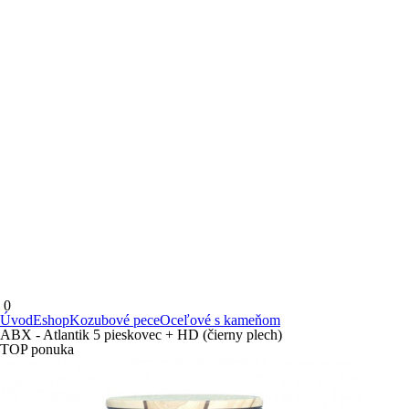
0
Úvod
Eshop
Kozubové pece
Oceľové s kameňom
ABX - Atlantik 5 pieskovec + HD (čierny plech)
TOP ponuka