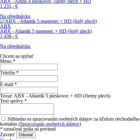
ABX - Arktis 4 pieskovec, čierny plech + HD
1 231,-
€
Na objednávku
ABX
ABX - Atlantik 5 mastenec + HD (šedý plech)
1 438,-
€
Na objednávku
Chcem sa opýtať
Meno
*
Telefón
*
E-mail
*
Tovar:
ABX - Atlantik 5 pieskovec + HD (čierny plech)
Text správy
*
Súhlasím so spracovaním osobných údajov za účelom obchodného
kontaktu (
Spracovanie osobných údajov
)
*
označené polia sú povinné
Zavrieť
Odoslať