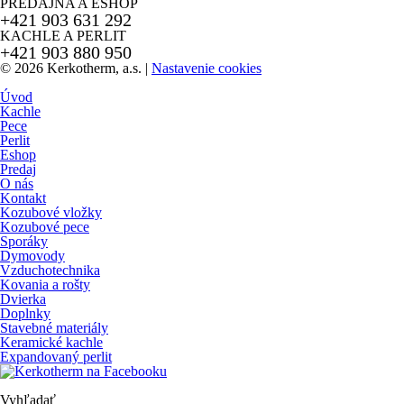
PREDAJŇA A ESHOP
+421 903 631 292
KACHLE A PERLIT
+421 903 880 950
© 2026 Kerkotherm, a.s.
|
Nastavenie cookies
Úvod
Kachle
Pece
Perlit
Eshop
Predaj
O nás
Kontakt
Kozubové vložky
Kozubové pece
Sporáky
Dymovody
Vzduchotechnika
Kovania a rošty
Dvierka
Doplnky
Stavebné materiály
Keramické kachle
Expandovaný perlit
Vyhľadať