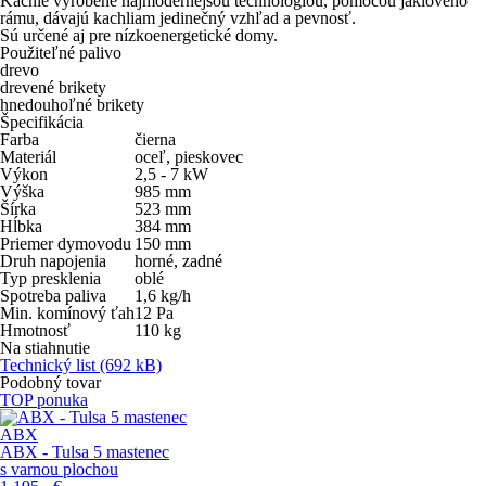
Kachle vyrobené najmodernejšou technológiou, pomocou jaklového
rámu, dávajú kachliam jedinečný vzhľad a pevnosť.
Sú určené aj pre nízkoenergetické domy.
Použiteľné palivo
drevo
drevené brikety
hnedouhoľné brikety
Špecifikácia
Farba
čierna
Materiál
oceľ, pieskovec
Výkon
2,5 - 7
kW
Výška
985
mm
Šírka
523
mm
Hĺbka
384
mm
Priemer dymovodu
150
mm
Druh napojenia
horné, zadné
Typ presklenia
oblé
Spotreba paliva
1,6
kg/h
Min. komínový ťah
12
Pa
Hmotnosť
110
kg
Na stiahnutie
Technický list
(692 kB)
Podobný tovar
TOP ponuka
ABX
ABX - Tulsa 5 mastenec
s varnou plochou