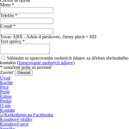
Chcem sa opýtať
Meno
*
Telefón
*
E-mail
*
Tovar:
ABX - Arktis 4 pieskovec, čierny plech + HD
Text správy
*
Súhlasím so spracovaním osobných údajov za účelom obchodného
kontaktu (
Spracovanie osobných údajov
)
*
označené polia sú povinné
Zavrieť
Odoslať
Úvod
Kachle
Pece
Perlit
Eshop
Predaj
O nás
Kontakt
Kozubové vložky
Kozubové pece
Sporáky