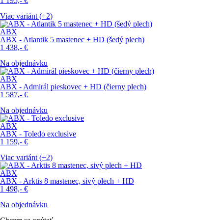
1 195,-
€
Viac variánt (+2)
ABX
ABX - Atlantik 5 mastenec + HD (šedý plech)
1 438,-
€
Na objednávku
ABX
ABX - Admirál pieskovec + HD (čierny plech)
1 587,-
€
Na objednávku
ABX
ABX - Toledo exclusive
1 159,-
€
Viac variánt (+2)
ABX
ABX - Arktis 8 mastenec, sivý plech + HD
1 498,-
€
Na objednávku