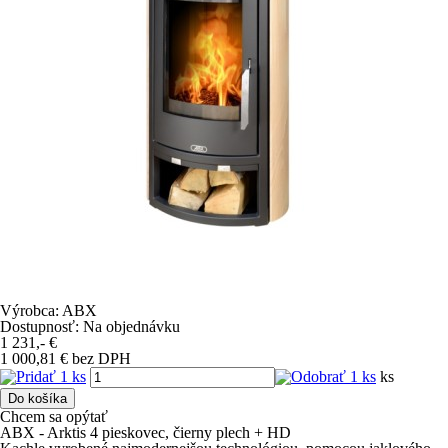
Výrobca:
ABX
Dostupnosť:
Na objednávku
1 231,-
€
1 000,81
€
bez DPH
ks
Do košíka
Chcem sa opýtať
ABX - Arktis 4 pieskovec, čierny plech + HD