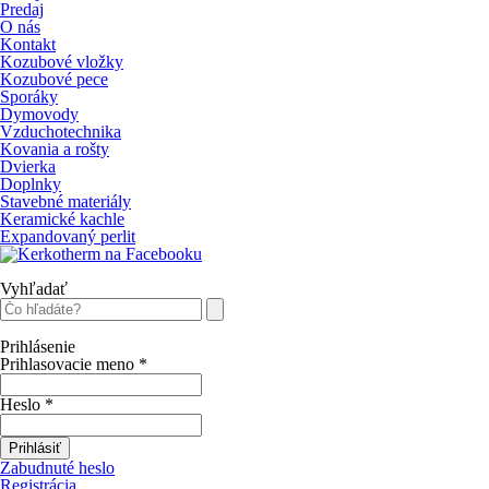
Predaj
O nás
Kontakt
Kozubové vložky
Kozubové pece
Sporáky
Dymovody
Vzduchotechnika
Kovania a rošty
Dvierka
Doplnky
Stavebné materiály
Keramické kachle
Expandovaný perlit
Vyhľadať
Prihlásenie
Prihlasovacie meno
*
Heslo
*
Prihlásiť
Zabudnuté heslo
Registrácia