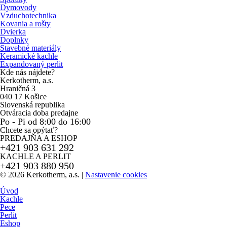
Dymovody
Vzduchotechnika
Kovania a rošty
Dvierka
Doplnky
Stavebné materiály
Keramické kachle
Expandovaný perlit
Kde nás nájdete?
Kerkotherm, a.s.
Hraničná 3
040 17 Košice
Slovenská republika
Otváracia doba predajne
Po - Pi od 8:00 do 16:00
Chcete sa opýtať?
PREDAJŇA A ESHOP
+421 903 631 292
KACHLE A PERLIT
+421 903 880 950
© 2026 Kerkotherm, a.s.
|
Nastavenie cookies
Úvod
Kachle
Pece
Perlit
Eshop