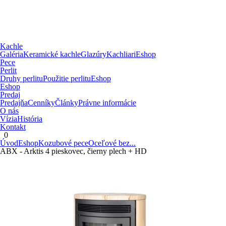
Kachle
Galéria
Keramické kachle
Glazúry
Kachliari
Eshop
Pece
Perlit
Druhy perlitu
Použitie perlitu
Eshop
Eshop
Predaj
Predajňa
Cenníky
Články
Právne informácie
O nás
Vízia
História
Kontakt
0
Úvod
Eshop
Kozubové pece
Oceľové bez...
ABX - Arktis 4 pieskovec, čierny plech + HD