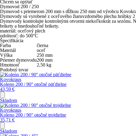
Chcem sa opýtať
Dymovod 200 / 250
Dymovod s priemerom 200 mm s dĺžkou 250 mm od výrobcu Kovokra
Dymovody sú vyrobené z oceľového žiaruvzdorného plechu hrúbky 2 mm
Dymovody kontrolujte kontrolnými otvormi niekoľkokrát za sezónu. Na 
brikety a hnedouhoľné brikety.
materiál: oceľový plech
odolnosť: do 500°C
Špecifikácia
Farba
čierna
Materiál
oceľ
Výška
250
mm
Priemer dymovodu
200
mm
Hmotnosť
2,50
kg
Podobný tovar
Kovokraus
Koleno 200 / 90° otočné päťdielne
43,59
€
Skladom
Kovokraus
Koleno 200 / 90° otočné trojdielne
35,71
€
Skladom