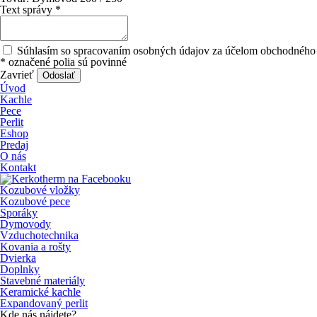
Text správy
*
Súhlasím so spracovaním osobných údajov za účelom obchodného 
*
označené polia sú povinné
Zavrieť
Odoslať
Úvod
Kachle
Pece
Perlit
Eshop
Predaj
O nás
Kontakt
Kozubové vložky
Kozubové pece
Sporáky
Dymovody
Vzduchotechnika
Kovania a rošty
Dvierka
Doplnky
Stavebné materiály
Keramické kachle
Expandovaný perlit
Kde nás nájdete?