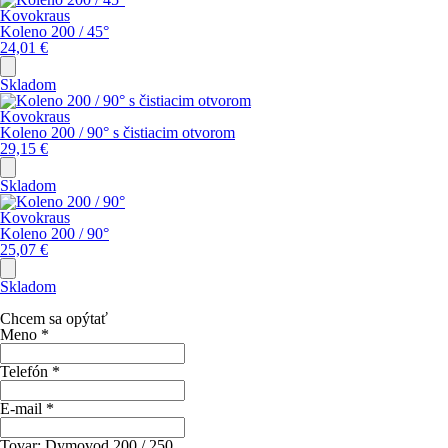
Kovokraus
Koleno 200 / 45°
24,01
€
Skladom
Kovokraus
Koleno 200 / 90° s čistiacim otvorom
29,15
€
Skladom
Kovokraus
Koleno 200 / 90°
25,07
€
Skladom
Chcem sa opýtať
Meno
*
Telefón
*
E-mail
*
Tovar:
Dymovod 200 / 250