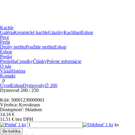
Kachle
Galéria
Keramické kachle
Glazúry
Kachliari
Eshop
Pece
Perlit
Druhy perlitu
Použitie perlitu
Eshop
Eshop
Predaj
Predajňa
Cenníky
Články
Právne informácie
O nás
Vízia
História
Kontakt
0
Úvod
Eshop
Dymovody
∅ 200
Dymovod 200 / 250
Kód:
50001230000001
Výrobca:
Kovokraus
Dostupnosť:
Skladom
14,16
€
11,51
€
bez DPH
ks
Do košíka