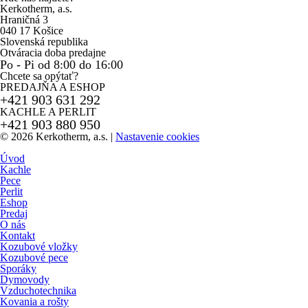
Kerkotherm, a.s.
Hraničná 3
040 17 Košice
Slovenská republika
Otváracia doba predajne
Po - Pi od 8:00 do 16:00
Chcete sa opýtať?
PREDAJŇA A ESHOP
+421 903 631 292
KACHLE A PERLIT
+421 903 880 950
© 2026 Kerkotherm, a.s.
|
Nastavenie cookies
Úvod
Kachle
Pece
Perlit
Eshop
Predaj
O nás
Kontakt
Kozubové vložky
Kozubové pece
Sporáky
Dymovody
Vzduchotechnika
Kovania a rošty