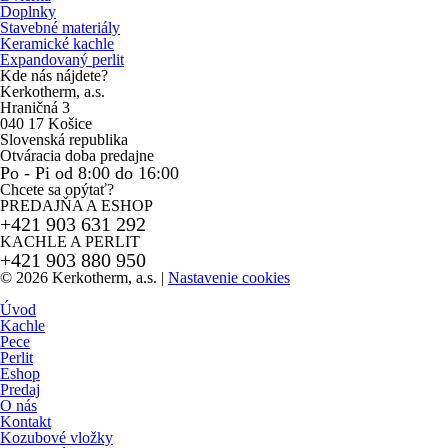
Doplnky
Stavebné materiály
Keramické kachle
Expandovaný perlit
Kde nás nájdete?
Kerkotherm, a.s.
Hraničná 3
040 17 Košice
Slovenská republika
Otváracia doba predajne
Po - Pi od 8:00 do 16:00
Chcete sa opýtať?
PREDAJŇA A ESHOP
+421 903 631 292
KACHLE A PERLIT
+421 903 880 950
© 2026 Kerkotherm, a.s.
|
Nastavenie cookies
Úvod
Kachle
Pece
Perlit
Eshop
Predaj
O nás
Kontakt
Kozubové vložky