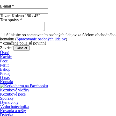
E-mail
*
Tovar:
Koleno 150 / 45°
Text správy
*
Súhlasím so spracovaním osobných údajov za účelom obchodného
kontaktu (
Spracovanie osobných údajov
)
*
označené polia sú povinné
Zavrieť
Odoslať
Úvod
Kachle
Pece
Perlit
Eshop
Predaj
O nás
Kontakt
Kozubové vložky
Kozubové pece
Sporáky
Dymovody
Vzduchotechnika
Kovania a rošty
Dvierka