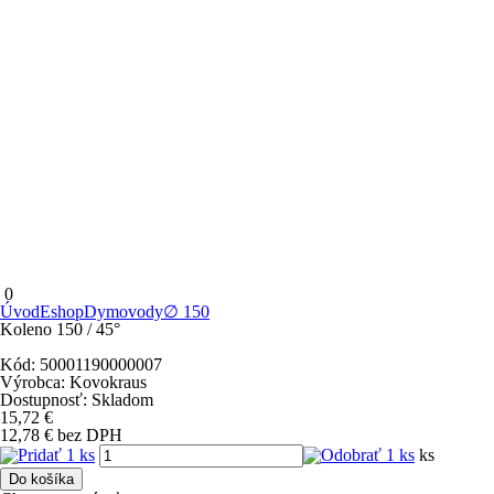
0
Úvod
Eshop
Dymovody
∅ 150
Koleno 150 / 45°
Kód:
50001190000007
Výrobca:
Kovokraus
Dostupnosť:
Skladom
15,72
€
12,78
€
bez DPH
ks
Do košíka