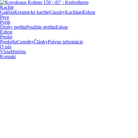
Kachle
Galéria
Keramické kachle
Glazúry
Kachliari
Eshop
Pece
Perlit
Druhy perlitu
Použitie perlitu
Eshop
Eshop
Predaj
Predajňa
Cenníky
Články
Právne informácie
O nás
Vízia
História
Kontakt