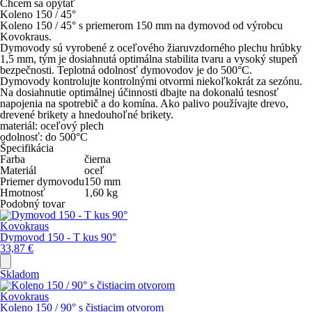
Chcem sa opýtať
Koleno 150 / 45°
Koleno 150 / 45° s priemerom 150 mm na dymovod od výrobcu
Kovokraus.
Dymovody sú vyrobené z oceľového žiaruvzdorného plechu hrúbky
1,5 mm, tým je dosiahnutá optimálna stabilita tvaru a vysoký stupeň
bezpečnosti. Teplotná odolnosť dymovodov je do 500°C.
Dymovody kontrolujte kontrolnými otvormi niekoľkokrát za sezónu.
Na dosiahnutie optimálnej účinnosti dbajte na dokonalú tesnosť
napojenia na spotrebič a do komína. Ako palivo používajte drevo,
drevené brikety a hnedouhoľné brikety.
materiál: oceľový plech
odolnosť: do 500°C
Špecifikácia
Farba
čierna
Materiál
oceľ
Priemer dymovodu
150
mm
Hmotnosť
1,60
kg
Podobný tovar
Kovokraus
Dymovod 150 - T kus 90°
33,87
€
Skladom
Kovokraus
Koleno 150 / 90° s čistiacim otvorom