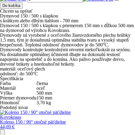
Do košíka
Chcem sa opýtať
Dymovod 150 / 500 s klapkou
s krátkym alebo dlhým tiahlom - 700 mm
Dymovod 150 / 500 s klapkou s priemerom 150 mm s dĺžkou 500 mm
na dymovod od výrobcu Kovokraus.
Dymovody sú vyrobené z oceľového žiaruvzdorného plechu hrúbky
1,5 mm, tým je dosiahnutá optimálna stabilita tvaru a vysoký stupeň
bezpečnosti. Teplotná odolnosť dymovodov je do 500°C.
Dymovody kontrolujte kontrolnými otvormi niekoľkokrát za sezónu.
Na dosiahnutie optimálnej účinnosti dbajte na dokonalú tesnosť
napojenia na spotrebič a do komína. Ako palivo používajte drevo,
drevené brikety a hnedouhoľné brikety.
materiál: oceľový plech
odolnosť: do 500°C
Špecifikácia
Farba
čierna
Materiál
oceľ
Výška
500
mm
Priemer dymovodu
150
mm
Hmotnosť
3,70
kg
Podobný tovar
Kovokraus
Koleno 150 / 90° otočné päťdielne
44,69
€