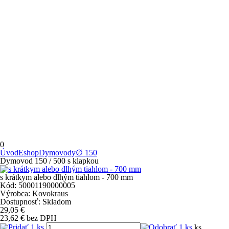
0
Úvod
Eshop
Dymovody
∅ 150
Dymovod 150 / 500 s klapkou
s krátkym alebo dlhým tiahlom - 700 mm
Kód:
50001190000005
Výrobca:
Kovokraus
Dostupnosť:
Skladom
29,05
€
23,62
€
bez DPH
ks