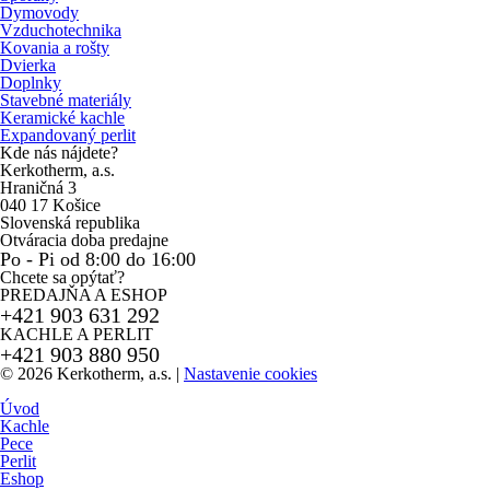
Dymovody
Vzduchotechnika
Kovania a rošty
Dvierka
Doplnky
Stavebné materiály
Keramické kachle
Expandovaný perlit
Kde nás nájdete?
Kerkotherm, a.s.
Hraničná 3
040 17 Košice
Slovenská republika
Otváracia doba predajne
Po - Pi od 8:00 do 16:00
Chcete sa opýtať?
PREDAJŇA A ESHOP
+421 903 631 292
KACHLE A PERLIT
+421 903 880 950
© 2026 Kerkotherm, a.s.
|
Nastavenie cookies
Úvod
Kachle
Pece
Perlit
Eshop