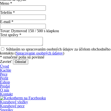
Meno
*
Telefón
*
E-mail
*
Tovar:
Dymovod 150 / 500 s klapkou
Text správy
*
Súhlasím so spracovaním osobných údajov za účelom obchodného
kontaktu (
Spracovanie osobných údajov
)
*
označené polia sú povinné
Zavrieť
Odoslať
Úvod
Kachle
Pece
Perlit
Eshop
Predaj
O nás
Kontakt
Kozubové vložky
Kozubové pece
Sporáky