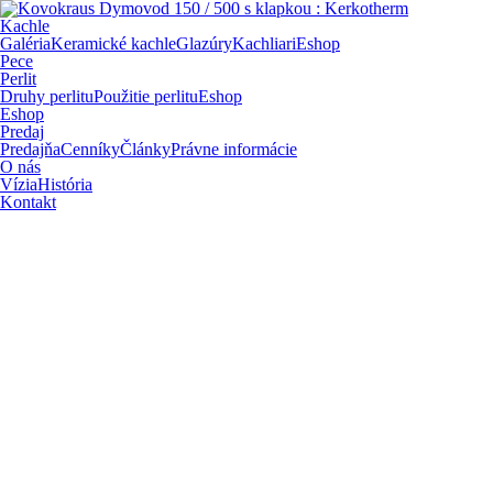
Kachle
Galéria
Keramické kachle
Glazúry
Kachliari
Eshop
Pece
Perlit
Druhy perlitu
Použitie perlitu
Eshop
Eshop
Predaj
Predajňa
Cenníky
Články
Právne informácie
O nás
Vízia
História
Kontakt