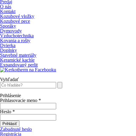
Predaj
O nás
Kontakt
Kozubové vložky
Kozubové pece
Sporáky
Dymovody
Vzduchotechnika
Kovania a rošty
Dvierka
Doplnky
Stavebné materiály
Keramické kachle
Expandovaný perlit
Vyhľadať
Prihlásenie
Prihlasovacie meno
*
Heslo
*
Prihlásiť
Zabudnuté heslo
Registrácia