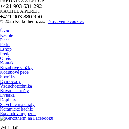
PREDAJŇA A ESHOP
+421 903 631 292
KACHLE A PERLIT
+421 903 880 950
© 2026 Kerkotherm, a.s.
|
Nastavenie cookies
Úvod
Kachle
Pece
Perlit
Eshop
Predaj
O nás
Kontakt
Kozubové vložky
Kozubové pece
Sporáky
Dymovody
Vzduchotechnika
Kovania a rošty
Dvierka
Doplnky
Stavebné materiály
Keramické kachle
Expandovaný perlit
Vyhľadať