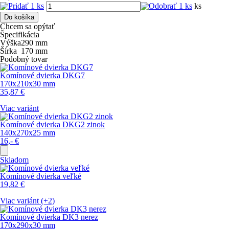
ks
Do košíka
Chcem sa opýtať
Špecifikácia
Výška
290
mm
Šírka
170
mm
Podobný tovar
Komínové dvierka DKG7
170x210x30 mm
35,87
€
Viac variánt
Komínové dvierka DKG2 zinok
140x270x25 mm
16,-
€
Skladom
Komínové dvierka veľké
19,82
€
Viac variánt (+2)
Komínové dvierka DK3 nerez
170x290x30 mm