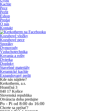
Úvod
Kachle
Pece
Perlit
Eshop
Predaj
O nás
Kontakt
Kozubové vložky
Kozubové pece
Sporáky
Dymovody
Vzduchotechnika
Kovania a rošty
Dvierka
Doplnky
Stavebné materiály
Keramické kachle
Expandovaný perlit
Kde nás nájdete?
Kerkotherm, a.s.
Hraničná 3
040 17 Košice
Slovenská republika
Otváracia doba predajne
Po - Pi od 8:00 do 16:00
Chcete sa opýtať?