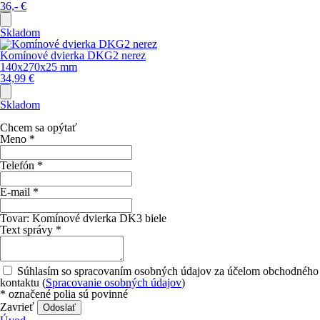
36,-
€
Skladom
Komínové dvierka DKG2 nerez
140x270x25 mm
34,99
€
Skladom
Chcem sa opýtať
Meno
*
Telefón
*
E-mail
*
Tovar:
Komínové dvierka DK3 biele
Text správy
*
Súhlasím so spracovaním osobných údajov za účelom obchodného
kontaktu (
Spracovanie osobných údajov
)
*
označené polia sú povinné
Zavrieť
Odoslať