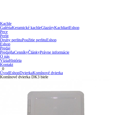
Kachle
Galéria
Keramické kachle
Glazúry
Kachliari
Eshop
Pece
Perlit
Druhy perlitu
Použitie perlitu
Eshop
Eshop
Predaj
Predajňa
Cenníky
Články
Právne informácie
O nás
Vízia
História
Kontakt
0
Úvod
Eshop
Dvierka
Komínové dvierka
Komínové dvierka DK3 biele