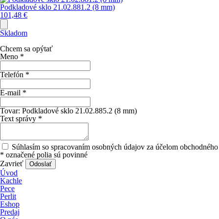
Podkladové sklo 21.02.881.2 (8 mm)
101,48
€
Skladom
Chcem sa opýtať
Meno
*
Telefón
*
E-mail
*
Tovar:
Podkladové sklo 21.02.885.2 (8 mm)
Text správy
*
Súhlasím so spracovaním osobných údajov za účelom obchodného 
*
označené polia sú povinné
Zavrieť
Odoslať
Úvod
Kachle
Pece
Perlit
Eshop
Predaj