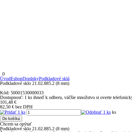
0
Úvod
Eshop
Doplnky
Podkladové sklá
Podkladové sklo 21.02.885.2 (8 mm)
Kód:
50001530000033
Dostupnosť:
1 ks
ihneď k odberu
, väčšie množstvo si overte telefonick
101,48
€
82,50
€
bez DPH
ks
Do košíka
Chcem sa opýtať
Podkladové sklo 21.02.885.2 (8 mm)