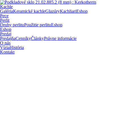
Kachle
Galéria
Keramické kachle
Glazúry
Kachliari
Eshop
Pece
Perlit
Druhy perlitu
Použitie perlitu
Eshop
Eshop
Predaj
Predajňa
Cenníky
Články
Právne informácie
O nás
Vízia
História
Kontakt