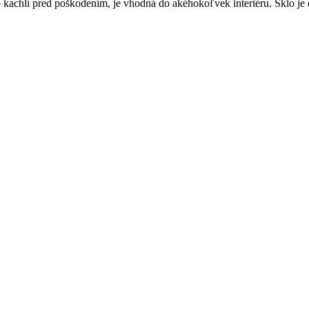
o kachlí pred poškodením, je vhodná do akéhokoľvek interiéru. Sklo je