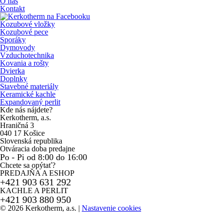
O nás
Kontakt
Kozubové vložky
Kozubové pece
Sporáky
Dymovody
Vzduchotechnika
Kovania a rošty
Dvierka
Doplnky
Stavebné materiály
Keramické kachle
Expandovaný perlit
Kde nás nájdete?
Kerkotherm, a.s.
Hraničná 3
040 17 Košice
Slovenská republika
Otváracia doba predajne
Po - Pi od 8:00 do 16:00
Chcete sa opýtať?
PREDAJŇA A ESHOP
+421 903 631 292
KACHLE A PERLIT
+421 903 880 950
© 2026 Kerkotherm, a.s.
|
Nastavenie cookies