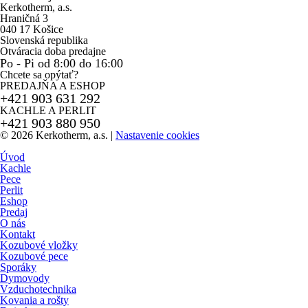
Kerkotherm, a.s.
Hraničná 3
040 17 Košice
Slovenská republika
Otváracia doba predajne
Po - Pi od 8:00 do 16:00
Chcete sa opýtať?
PREDAJŇA A ESHOP
+421 903 631 292
KACHLE A PERLIT
+421 903 880 950
© 2026 Kerkotherm, a.s.
|
Nastavenie cookies
Úvod
Kachle
Pece
Perlit
Eshop
Predaj
O nás
Kontakt
Kozubové vložky
Kozubové pece
Sporáky
Dymovody
Vzduchotechnika
Kovania a rošty