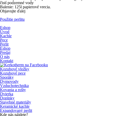
čistí podzemné vody
Balenie: 125l papierové vrecia.
Objavujte ďalej
Použitie perlitu
Eshop
Úvod
Kachle
Pece
Perlit
Eshop
Predaj
O nás
Kontakt
Kozubové vložky
Kozubové pece
Sporáky
Dymovody
Vzduchotechnika
Kovania a rošty
Dvierka
Doplnky
Stavebné materiály
Keramické kachle
Expandovaný perlit
Kde nás nájdete?