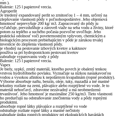
mm ).
Balenie: 125 l papierové vrecia.
Agroperlit
Je triedený expandovaný perlit so zrnitosťou 1 – 4 mm, určený na
zlepšovanie vlastnosti pôdy v poľnohospodárstve. Jeho objemová
hmotnosť neprevyšuje 200 kg/ m3. Zapracovaný do pôdy ju
vyľahčuje, prevzdušňuje a zároveň viaže na seba vodu a živiny, ktoré
potom za teplého a suchého počasia pozvoľne uvoľňuje. Jeho
praktická odolnosť voči poveternostným vplyvom, chemickým a
biologickým procesom prebiehajúcim v pôde je zárukou trvalej
investície do zlepšenia vlastnosti pôdy.
je vhodný na pestovanie izbových kvetov a kaktusov
používa sa pri hydroponickom pestovaní kvetov
zabraňuje vyparovaniu vody z pôdy
Balenie: 125 l papierové vrecia.
Vapex
Je biely, sypký, zrnitý materiál, ktorého povrch je obalený tenkou
vrstvou hydrofóbneho povlaku. Vyznačuje sa nízkou nasiakavosťou
vodou a vysokou afinitou k nepolárnym kvapalinám (ropné produkty).
Výborne absorbuje naftu, benzín, oleje, tuky, mazadlá a iné mastné
tekutiny rozliate na zemi, plávajúce alebo rozptýlené vo vode. Je to
materiál nehorľavý, zdravotne nezávadný a má neobmedzenú
trvanlivosť. Jeho hmotnosť je maximálne 250 kg/m3. Tieto vlastnosti
ho predurčujú na odstraňovanie znečistenia vody a pôdy ropnými
produktmi.
absorbuje ropné látky plávajúce a rozptýlené vo vode
odstraňuje rozliate ropné látky a mastné nečistoty
zabraňuje úniku ropných produktov pri ekologických haváriách