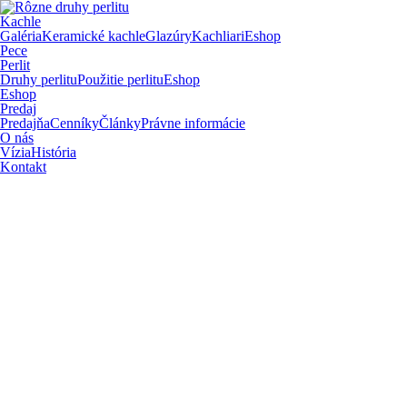
Kachle
Galéria
Keramické kachle
Glazúry
Kachliari
Eshop
Pece
Perlit
Druhy perlitu
Použitie perlitu
Eshop
Eshop
Predaj
Predajňa
Cenníky
Články
Právne informácie
O nás
Vízia
História
Kontakt