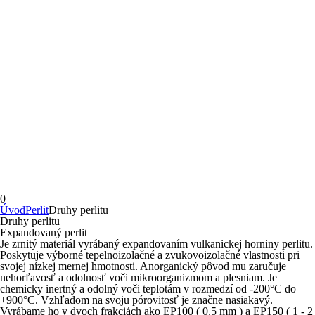
0
Úvod
Perlit
Druhy perlitu
Druhy perlitu
Expandovaný perlit
Je zrnitý materiál vyrábaný expandovaním vulkanickej horniny perlitu.
Poskytuje výborné tepelnoizolačné a zvukovoizolačné vlastnosti pri
svojej nízkej mernej hmotnosti. Anorganický pôvod mu zaručuje
nehorľavosť a odolnosť voči mikroorganizmom a plesniam. Je
chemicky inertný a odolný voči teplotám v rozmedzí od -200°C do
+900°C. Vzhľadom na svoju pórovitosť je značne nasiakavý.
Vyrábame ho v dvoch frakciách ako EP100 ( 0,5 mm ) a EP150 ( 1 - 2