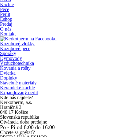
Kachle
Pece
Perlit
Eshop
Predaj
O nás
Kontakt
Kozubové vložky
Kozubové pece
Sporáky
Dymovody
Vzduchotechnika
Kovania a rošty
Dvierka
Doplnky
Stavebné materiály
Keramické kachle
Expandovaný perlit
Kde nás nájdete?
Kerkotherm, a.s.
Hraničná 3
040 17 Košice
Slovenská republika
Otváracia doba predajne
Po - Pi od 8:00 do 16:00
Chcete sa opýtať?