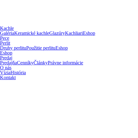
Kachle
Galéria
Keramické kachle
Glazúry
Kachliari
Eshop
Pece
Perlit
Druhy perlitu
Použitie perlitu
Eshop
Eshop
Predaj
Predajňa
Cenníky
Články
Právne informácie
O nás
Vízia
História
Kontakt