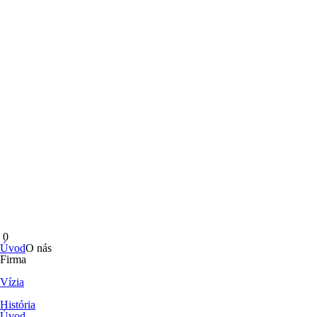
0
Úvod
O nás
Firma
Vízia
História
Úvod