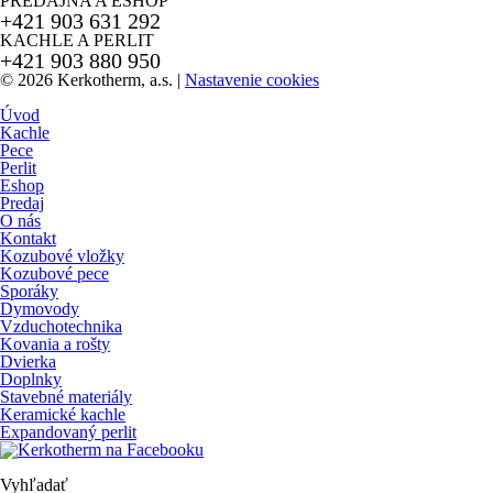
PREDAJŇA A ESHOP
+421 903 631 292
KACHLE A PERLIT
+421 903 880 950
© 2026 Kerkotherm, a.s.
|
Nastavenie cookies
Úvod
Kachle
Pece
Perlit
Eshop
Predaj
O nás
Kontakt
Kozubové vložky
Kozubové pece
Sporáky
Dymovody
Vzduchotechnika
Kovania a rošty
Dvierka
Doplnky
Stavebné materiály
Keramické kachle
Expandovaný perlit
Vyhľadať