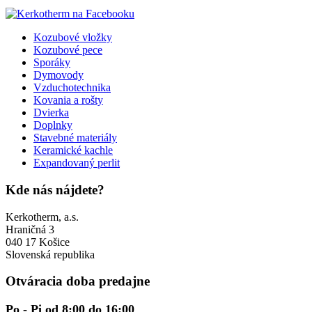
Kozubové vložky
Kozubové pece
Sporáky
Dymovody
Vzduchotechnika
Kovania a rošty
Dvierka
Doplnky
Stavebné materiály
Keramické kachle
Expandovaný perlit
Kde nás nájdete?
Kerkotherm, a.s.
Hraničná 3
040 17 Košice
Slovenská republika
Otváracia doba predajne
Po - Pi od 8:00 do 16:00