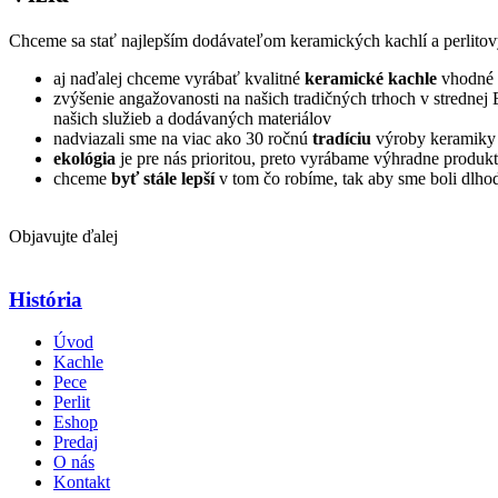
Chceme sa stať najlepším dodávateľom keramických kachlí a perlitový
aj naďalej chceme vyrábať kvalitné
keramické kachle
vhodné 
zvýšenie angažovanosti na našich tradičných trhoch v stredn
našich služieb a dodávaných materiálov
nadviazali sme na viac ako 30 ročnú
tradíciu
výroby keramiky 
ekológia
je pre nás prioritou, preto vyrábame výhradne produk
chceme
byť stále lepší
v tom čo robíme, tak aby sme boli dlh
Objavujte ďalej
História
Úvod
Kachle
Pece
Perlit
Eshop
Predaj
O nás
Kontakt