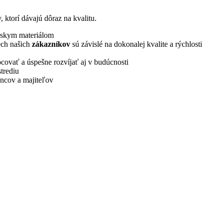
ktorí dávajú dôraz na kvalitu.
arskym materiálom
ech našich
zákazníkov
sú závislé na dokonalej kvalite a rýchlosti
ovať a úspešne rozvíjať aj v budúcnosti
trediu
ancov a majiteľov