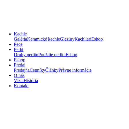
Kachle
Galéria
Keramické kachle
Glazúry
Kachliari
Eshop
Pece
Perlit
Druhy perlitu
Použitie perlitu
Eshop
Eshop
Predaj
Predajňa
Cenníky
Články
Právne informácie
O nás
Vízia
História
Kontakt