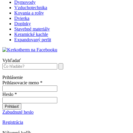
Dymovody
Vzduchotechnika
Kovania a rošty
Dvierka
Doplnky
Stavebné materiály
Keramické kachle
Expandovaný perlit
Vyhľadať
Prihlásenie
Prihlasovacie meno
*
Heslo
*
Prihlásiť
Zabudnuté heslo
Registrácia
Nákupný košík