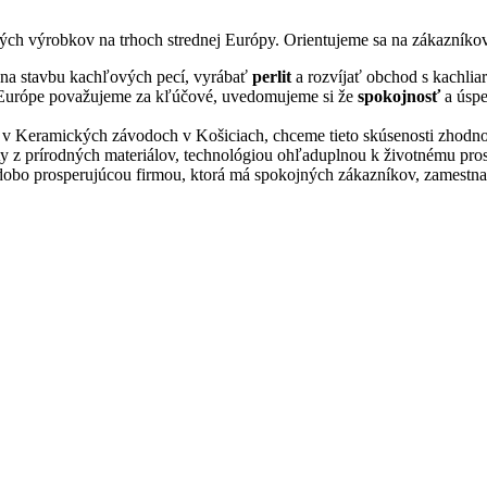
ch výrobkov na trhoch strednej Európy. Orientujeme sa na zákazníkov, 
na stavbu kachľových pecí, vyrábať
perlit
a rozvíjať obchod s kachli
ej Európe považujeme za kľúčové, uvedomujeme si že
spokojnosť
a úsp
v Keramických závodoch v Košiciach, chceme tieto skúsenosti zhodnoc
ty z prírodných materiálov, technológiou ohľaduplnou k životnému pros
odobo prosperujúcou firmou, ktorá má spokojných zákazníkov, zamestn