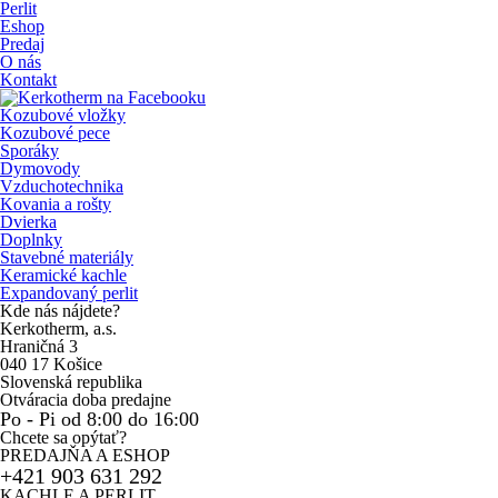
Perlit
Eshop
Predaj
O nás
Kontakt
Kozubové vložky
Kozubové pece
Sporáky
Dymovody
Vzduchotechnika
Kovania a rošty
Dvierka
Doplnky
Stavebné materiály
Keramické kachle
Expandovaný perlit
Kde nás nájdete?
Kerkotherm, a.s.
Hraničná 3
040 17 Košice
Slovenská republika
Otváracia doba predajne
Po - Pi od 8:00 do 16:00
Chcete sa opýtať?
PREDAJŇA A ESHOP
+421 903 631 292
KACHLE A PERLIT