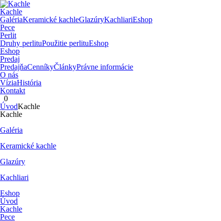
Kachle
Galéria
Keramické kachle
Glazúry
Kachliari
Eshop
Pece
Perlit
Druhy perlitu
Použitie perlitu
Eshop
Eshop
Predaj
Predajňa
Cenníky
Články
Právne informácie
O nás
Vízia
História
Kontakt
0
Úvod
Kachle
Kachle
Galéria
Keramické kachle
Glazúry
Kachliari
Eshop
Úvod
Kachle
Pece