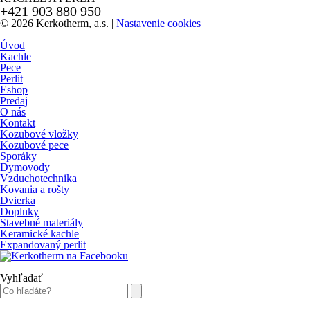
+421 903 880 950
© 2026 Kerkotherm, a.s.
|
Nastavenie cookies
Úvod
Kachle
Pece
Perlit
Eshop
Predaj
O nás
Kontakt
Kozubové vložky
Kozubové pece
Sporáky
Dymovody
Vzduchotechnika
Kovania a rošty
Dvierka
Doplnky
Stavebné materiály
Keramické kachle
Expandovaný perlit
Vyhľadať