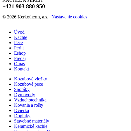
KACHLE A PERLIT
+421 903 880 950
© 2026 Kerkotherm, a.s.
|
Nastavenie cookies
Úvod
Kachle
Pece
Perlit
Eshop
Predaj
O nás
Kontakt
Kozubové vložky
Kozubové pece
Sporáky
Dymovody
Vzduchotechnika
Kovania a rošty
Dvierka
Doplnky
Stavebné materiály
Keramické kachle