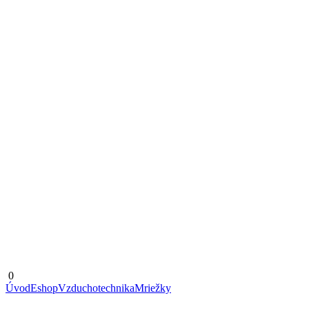
0
Úvod
Eshop
Vzduchotechnika
Mriežky