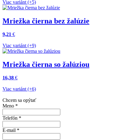
Viac variánt (+5)
Mriežka čierna bez žalúzie
9,21
€
Viac variánt (+9)
Mriežka čierna so žalúziou
16,38
€
Viac variánt (+6)
Chcem sa opýtať
Meno
*
Telefón
*
E-mail
*