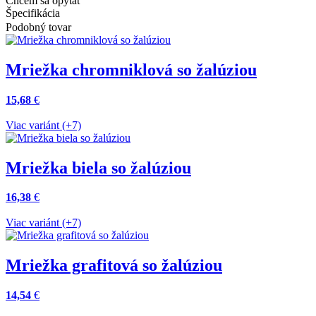
Chcem sa opýtať
Špecifikácia
Podobný tovar
Mriežka chromniklová so žalúziou
15,68
€
Viac variánt (+7)
Mriežka biela so žalúziou
16,38
€
Viac variánt (+7)
Mriežka grafitová so žalúziou
14,54
€