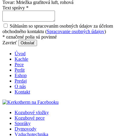
Tovar:
Mriežka grafitová luft, rohová
Text správy
*
Súhlasím so spracovaním osobných údajov za účelom
obchodného kontaktu (
Spracovanie osobných údajov
)
*
označené polia sú povinné
Zavrieť
Odoslať
Úvod
Kachle
Pece
Perlit
Eshop
Predaj
O nás
Kontakt
Kozubové vložky
Kozubové pece
Sporáky
Dymovody
Vzduchotechnika