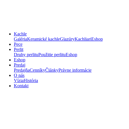
Kachle
Galéria
Keramické kachle
Glazúry
Kachliari
Eshop
Pece
Perlit
Druhy perlitu
Použitie perlitu
Eshop
Eshop
Predaj
Predajňa
Cenníky
Články
Právne informácie
O nás
Vízia
História
Kontakt