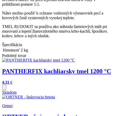
približnom pomere 1:1.
Náter možno použiť k ochrane vnútorných výmuroviek pecí a
kovových častí vystavených vysokej teplote.
TMEL RUDOKIT sa používa ako náhrada šamotových mált pri
murovaní a lepení žiaruvzdorného muriva krbo-kachlí, šporákov,
kotlov, krbov a iných ohnísk.
Špecifikácia
Hmotnosť
2
kg
Podobný tovar
PANTHERFIX kachliarsky tmel 1200 °C
4,31
€
Skladom
Ortner