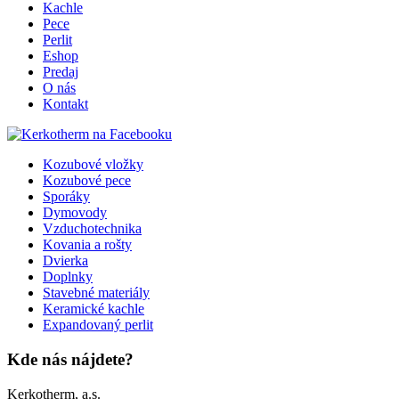
Kachle
Pece
Perlit
Eshop
Predaj
O nás
Kontakt
Kozubové vložky
Kozubové pece
Sporáky
Dymovody
Vzduchotechnika
Kovania a rošty
Dvierka
Doplnky
Stavebné materiály
Keramické kachle
Expandovaný perlit
Kde nás nájdete?
Kerkotherm, a.s.