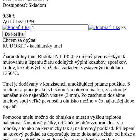
Dostupnosť:
Skladom
9,36
€
7,61
€
bez DPH
ks
Do košíka
Chcem sa opýtať
RUDOKIT - kachliarsky tmel
Žiaruodolný tmel Rudokit NT 1350 je určený predovšetkým k
murovaniu a lepeniu žiaru odolných výplni kozubov, sporákov,
kotlov, kozubových vložiek a zariadení vystaveným teplotám
1350°C.
Tmel je dodávaný v konzistencii umožňujúcej priame použitie. S
tmelom sa pracuje ako s bežnou šamotovou maltou, zásadou je
nanášanie čo najtenších vrstiev (3 mm). Po zaschnutí dosiahne
tmelový spoj veľké pevnosti a ohnisko možno v čo najkratšej dobe
zapáliť.
Pomocou tmelu možno do ohniska a miest s vyššou teplotou
nalepovať šamotové plátky, odľahčené ohňovzdorné dosky a
rohože, a to ako na keramický tak aj na kovový podklad. Pri lepení
na kovový podklad sa doporučuje tento dokonale očistiť od hrdze a
nečistôt a natrieť ho pred lepením zmesou tmelu a vody v