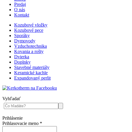
Predaj
O nás
Kontakt
Kozubové vložky
Kozubové pece
Sporáky
Dymovody
Vzduchotechnika
Kovania a rošty
Dvierka
Doplnky
Stavebné materiály
Keramické kachle
Expandovaný perlit
Vyhľadať
Prihlásenie
Prihlasovacie meno
*