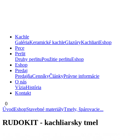
Kachle
Galéria
Keramické kachle
Glazúry
Kachliari
Eshop
Pece
Perlit
Druhy perlitu
Použitie perlitu
Eshop
Eshop
Predaj
Predajňa
Cenníky
Články
Právne informácie
O nás
Vízia
História
Kontakt
0
Úvod
Eshop
Stavebné materiály
Tmely, špárovacie...
RUDOKIT - kachliarsky tmel