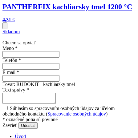
PANTHERFIX kachliarsky tmel 1200 °C
4,31
€
Skladom
Chcem sa opýtať
Meno
*
Telefón
*
E-mail
*
Tovar:
RUDOKIT - kachliarsky tmel
Text správy
*
Súhlasím so spracovaním osobných údajov za účelom
obchodného kontaktu (
Spracovanie osobných údajov
)
*
označené polia sú povinné
Zavrieť
Odoslať
Úvod