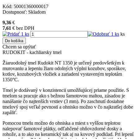
Kód:
50001360000017
Dostupnosť:
Skladom
9,36
€
7,61
€
bez DPH
ks
Do košíka
Chcem sa opýtať
RUDOKIT - kachliarsky tmel
Žiaruodolný tmel Rudokit NT 1350 je určený predovšetkým k
murovaniu a lepeniu žiaru odolných výplni kozubov, sporákov,
kotlov, kozubových vložiek a zariadení vystaveným teplotám
1350°C.
Tmel je dodávaný v konzistencii umožňujúcej priame použitie. S
tmelom sa pracuje ako s bežnou šamotovou maltou, zásadou je
nanášanie čo najtenších vrstiev (3 mm). Po zaschnutí dosiahne
tmelový spoj veľké pevnosti a ohnisko možno v čo najkratšej dobe
zapáliť.
Pomocou tmelu možno do ohniska a miest s vyššou teplotou
nalepovať šamotové plátky, odľahčené ohňovzdorné dosky a
rohože, a to ako na keramický tak aj na kovový podklad. Pri lepení