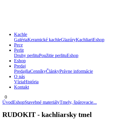
Kachle
Galéria
Keramické kachle
Glazúry
Kachliari
Eshop
Pece
Perlit
Druhy perlitu
Použitie perlitu
Eshop
Eshop
Predaj
Predajňa
Cenníky
Články
Právne informácie
O nás
Vízia
História
Kontakt
0
Úvod
Eshop
Stavebné materiály
Tmely, špárovacie...
RUDOKIT - kachliarsky tmel