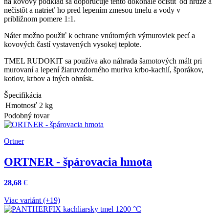
na kovový podklad sa doporučuje tento dokonale očistiť od hrdze a
nečistôt a natrieť ho pred lepením zmesou tmelu a vody v
približnom pomere 1:1.
Náter možno použiť k ochrane vnútorných výmuroviek pecí a
kovových častí vystavených vysokej teplote.
TMEL RUDOKIT sa používa ako náhrada šamotových mált pri
murovaní a lepení žiaruvzdorného muriva krbo-kachlí, šporákov,
kotlov, krbov a iných ohnísk.
Špecifikácia
Hmotnosť
2
kg
Podobný tovar
Ortner
ORTNER - špárovacia hmota
28,68
€
Viac variánt (+19)