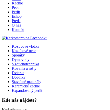
Kachle
Pece
Perlit
Eshop
Predaj
O nás
Kontakt
Kozubové vložky
Kozubové pece
Sporáky
Dymovody
Vzduchotechnika
Kovania a rošty
Dvierka
Doplnky
Stavebné materiály
Keramické kachle
Expandovaný perlit
Kde nás nájdete?
Kerkotherm, a.s.