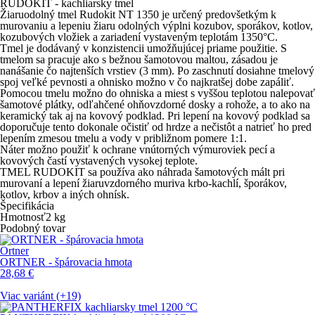
RUDOKIT - kachliarsky tmel
Žiaruodolný tmel Rudokit NT 1350 je určený predovšetkým k
murovaniu a lepeniu žiaru odolných výplni kozubov, sporákov, kotlov,
kozubových vložiek a zariadení vystaveným teplotám 1350°C.
Tmel je dodávaný v konzistencii umožňujúcej priame použitie. S
tmelom sa pracuje ako s bežnou šamotovou maltou, zásadou je
nanášanie čo najtenších vrstiev (3 mm). Po zaschnutí dosiahne tmelový
spoj veľké pevnosti a ohnisko možno v čo najkratšej dobe zapáliť.
Pomocou tmelu možno do ohniska a miest s vyššou teplotou nalepovať
šamotové plátky, odľahčené ohňovzdorné dosky a rohože, a to ako na
keramický tak aj na kovový podklad. Pri lepení na kovový podklad sa
doporučuje tento dokonale očistiť od hrdze a nečistôt a natrieť ho pred
lepením zmesou tmelu a vody v približnom pomere 1:1.
Náter možno použiť k ochrane vnútorných výmuroviek pecí a
kovových častí vystavených vysokej teplote.
TMEL RUDOKIT sa používa ako náhrada šamotových mált pri
murovaní a lepení žiaruvzdorného muriva krbo-kachlí, šporákov,
kotlov, krbov a iných ohnísk.
Špecifikácia
Hmotnosť
2
kg
Podobný tovar
Ortner
ORTNER - špárovacia hmota
28,68
€
Viac variánt (+19)