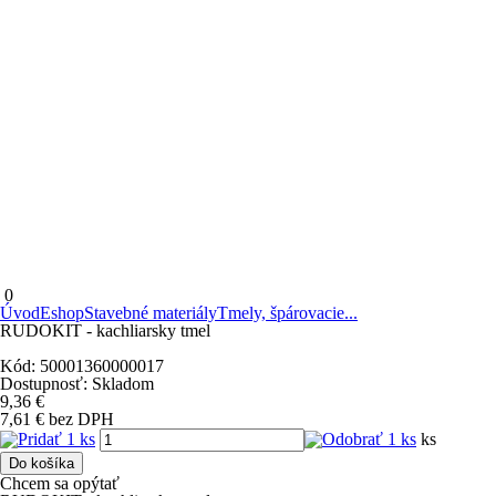
0
Úvod
Eshop
Stavebné materiály
Tmely, špárovacie...
RUDOKIT - kachliarsky tmel
Kód:
50001360000017
Dostupnosť:
Skladom
9,36
€
7,61
€
bez DPH
ks
Do košíka
Chcem sa opýtať