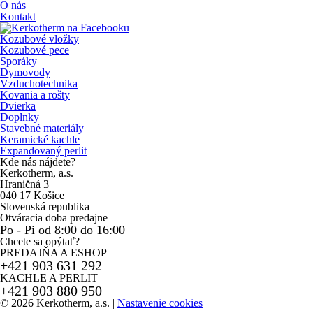
O nás
Kontakt
Kozubové vložky
Kozubové pece
Sporáky
Dymovody
Vzduchotechnika
Kovania a rošty
Dvierka
Doplnky
Stavebné materiály
Keramické kachle
Expandovaný perlit
Kde nás nájdete?
Kerkotherm, a.s.
Hraničná 3
040 17 Košice
Slovenská republika
Otváracia doba predajne
Po - Pi od 8:00 do 16:00
Chcete sa opýtať?
PREDAJŇA A ESHOP
+421 903 631 292
KACHLE A PERLIT
+421 903 880 950
© 2026 Kerkotherm, a.s.
|
Nastavenie cookies