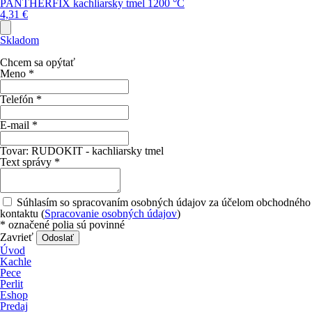
PANTHERFIX kachliarsky tmel 1200 °C
4,31
€
Skladom
Chcem sa opýtať
Meno
*
Telefón
*
E-mail
*
Tovar:
RUDOKIT - kachliarsky tmel
Text správy
*
Súhlasím so spracovaním osobných údajov za účelom obchodného
kontaktu (
Spracovanie osobných údajov
)
*
označené polia sú povinné
Zavrieť
Odoslať
Úvod
Kachle
Pece
Perlit
Eshop
Predaj