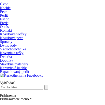
Úvod
Kachle
Pece
Perlit
Eshop
Predaj
O nás
Kontakt
Kozubové vložky
Kozubové pece
Sporáky
Dymovody
Vzduchotechnika
Kovania a rošty
Dvierka
Doplnky
Stavebné materiály
Keramické kachle
Expandovaný perlit
Vyhľadať
Prihlásenie
Prihlasovacie meno
*