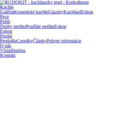
Kachle
Galéria
Keramické kachle
Glazúry
Kachliari
Eshop
Pece
Perlit
Druhy perlitu
Použitie perlitu
Eshop
Eshop
Predaj
Predajňa
Cenníky
Články
Právne informácie
O nás
Vízia
História
Kontakt