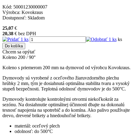
Kód:
50001230000007
Výrobca:
Kovokraus
Dostupnosť:
Skladom
25,07
€
20,38
€
bez DPH
ks
Do košíka
Chcem sa opýtať
Koleno 200 / 90°
Koleno s priemerom 200 mm na dymovod od výrobcu Kovokraus.
Dymovody sú vyrobené z oceľového žiaruvzdorného plechu
hrúbky 2 mm, tým je dosiahnutá optimálna stabilita tvaru a vysoký
stupeň bezpečnosti. Teplotná odolnosť dymovodov je do 500°C.
Dymovody kontrolujte kontrolnými otvormi niekoľkokrát za
sezónu. Na dosiahnutie optimálnej účinnosti dbajte na dokonalú
tesnosť napojenia na spotrebič a do komína. Ako palivo používajte
drevo, drevené brikety a hnedouhoľné brikety.
materiál: oceľový plech
odolnosť: do 500°C